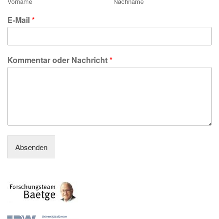
t
Vorname
Nachname
i
E-Mail
*
o
n
Kommentar oder Nachricht
*
Absenden