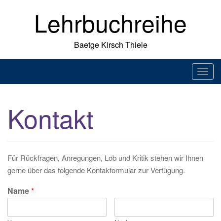
Skip
Lehrbuchreihe
to
content
Baetge Kirsch Thiele
T
o
g
Kontakt
g
l
e
n
Für Rückfragen, Anregungen, Lob und Kritik stehen wir Ihnen
a
gerne über das folgende Kontakformular zur Verfügung.
v
i
Name
*
g
a